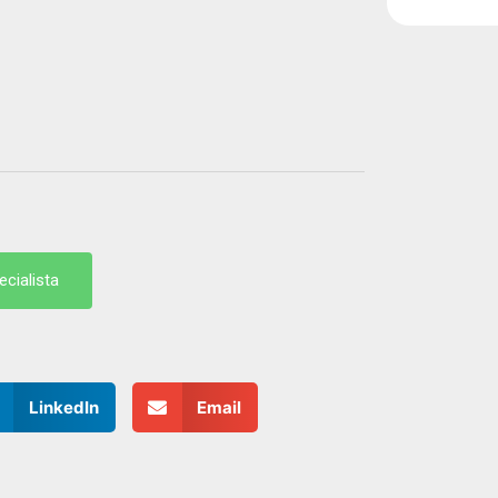
cialista
cialista
LinkedIn
Email