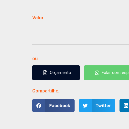
Valor:
ou
Orçamento
Falar com espe
Orçamento
Falar com espe
Compartilhe.:
Facebook
Twitter