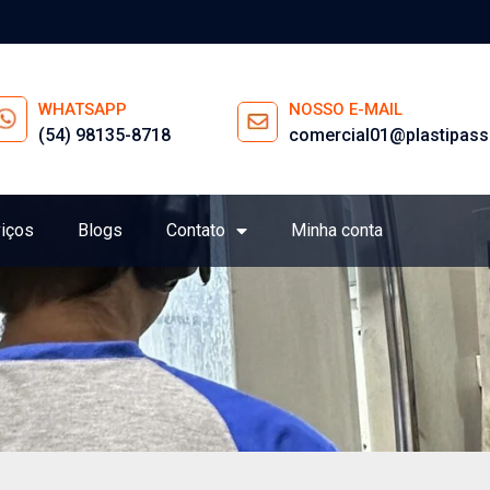
WHATSAPP
NOSSO E-MAIL
(54) 98135-8718
comercial01@plastipass
iços
Blogs
Contato
Minha conta