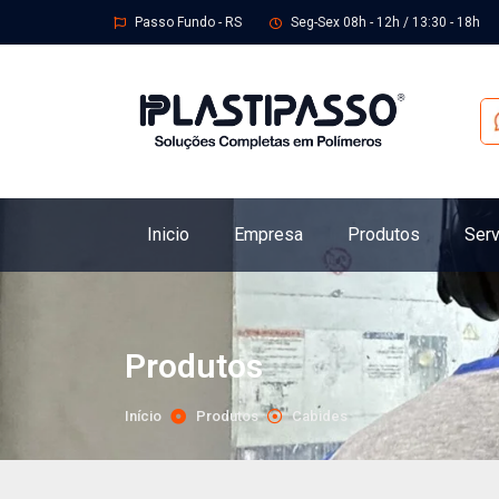
Passo Fundo - RS
Seg-Sex 08h - 12h / 13:30 - 18h
Inicio
Empresa
Produtos
Serv
Produtos
Início
Produtos
Cabides