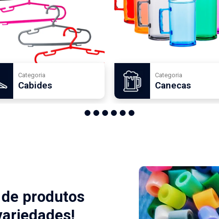
Categoria
Categoria
Cabides
Canecas
1
2
3
4
5
6
a de produtos
ariedades!