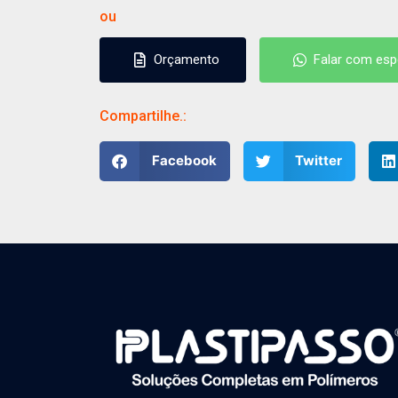
ou
Orçamento
Falar com espe
Orçamento
Falar com espe
Compartilhe.:
Facebook
Twitter