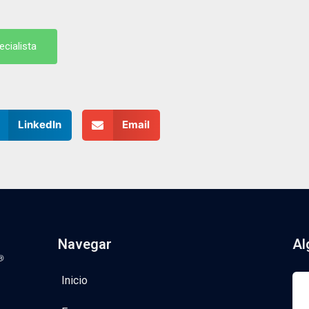
cialista
cialista
LinkedIn
Email
Navegar
Al
Inicio