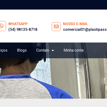
WHATSAPP
NOSSO E-MAIL
(54) 98135-8718
comercial01@plastipass
iços
Blogs
Contato
Minha conta