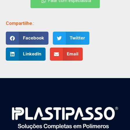
Falar com especialista
Falar com especialista
Compartilhe.:
Facebook
Twitter
LinkedIn
Email