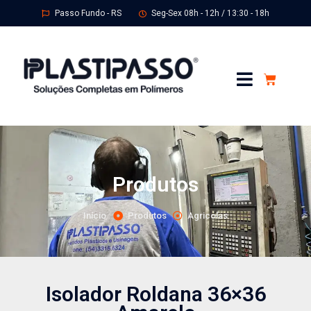
Passo Fundo - RS
Seg-Sex 08h - 12h / 13:30 - 18h
Produtos
Início
Produtos
Agricolas
Isolador Roldana 36×36