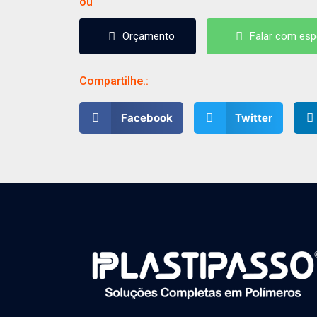
ou
Orçamento
Falar com espe
Orçamento
Falar com espe
Compartilhe.:
Facebook
Twitter