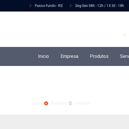
Passo Fundo - RS
Seg-Sex 08h - 12h / 13:30 - 18h
Inicio
Empresa
Produtos
Serv
Produtos
Início
Produtos
Cabides